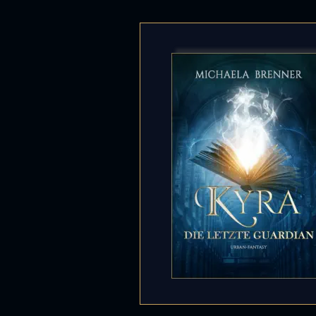
KYRA 
Band 1 der
Ein
Mädc
ein
Geh
Bestimm
zauberha